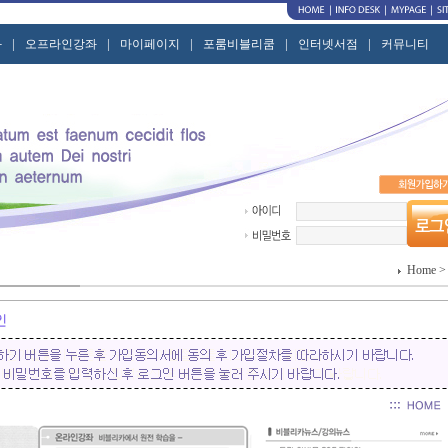
|
|
|
|
|
좌
오프라인강좌
마이페이지
포룸비블리쿰
인터넷서점
커뮤니티
Home 