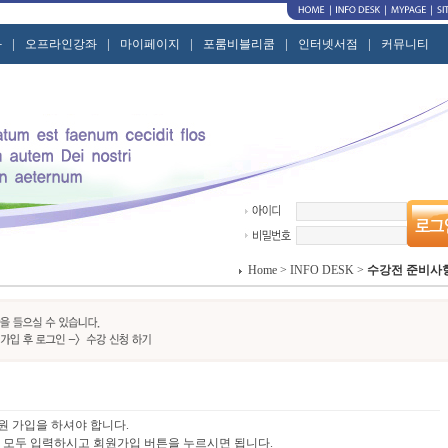
|
|
|
|
|
좌
오프라인강좌
마이페이지
포룸비블리쿰
인터넷서점
커뮤니티
Home > INFO DESK >
수강전 준비사
원 가입을 하셔야 합니다.
을 모두 입력하시고 회원가입 버튼을 누르시면 됩니다.